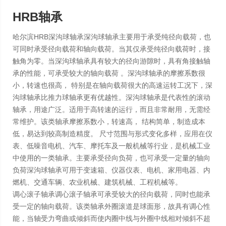
HRB轴承
哈尔滨HRB深沟球轴承深沟球轴承主要用于承受纯径向载荷，也
可同时承受径向载荷和轴向载荷。当其仅承受纯径向载荷时，接
触角为零。当深沟球轴承具有较大的径向游隙时，具有角接触轴
承的性能，可承受较大的轴向载荷 。深沟球轴承的摩擦系数很
小，转速也很高， 特别是在轴向载荷很大的高速运转工况下，深
沟球轴承比推力球轴承更有优越性。深沟球轴承是代表性的滚动
轴承，用途广泛。适用于高转速的运行，而且非常耐用，无需经
常维护。该类轴承摩擦系数小，转速高， 结构简单，制造成本
低，易达到较高制造精度。 尺寸范围与形式变化多样，应用在仪
表、低噪音电机、汽车、摩托车及一般机械等行业，是机械工业
中使用的一类轴承。主要承受径向负荷，也可承受一定量的轴向
负荷深沟球轴承可用于变速箱、仪器仪表、电机、家用电器、内
燃机、交通车辆、农业机械、建筑机械、工程机械等。
调心滚子轴承调心滚子轴承可承受较大的径向载荷，同时也能承
受一定的轴向载荷。该类轴承外圈滚道是球面形，故具有调心性
能，当轴受力弯曲或倾斜而使内圈中线与外圈中线相对倾斜不超