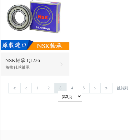
NSK轴承 QJ226
角接触球轴承
1
2
3
4
5
跳转到：