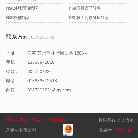
NSK外球面轴承座
NSK圆锥滚子轴承
NSK微型轴承
NSK推力角接触球轴承
联系方式
/ CONTACT US
地址：
江苏 苏州市 中华园西路 1886号
手机：
13636672518
Q Q：
3027602224
电话：
013636672518
邮箱：
3027602224@qq.com
版权所有 © 上海海
| 网站首页
| 公司简介
| 联系我们
久轴承有限公司
备案号：
沪ICP备