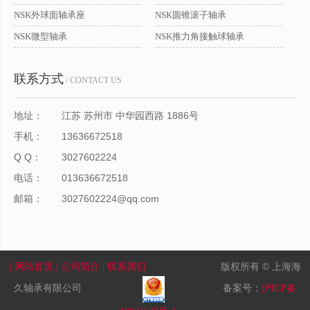
NSK外球面轴承座
NSK圆锥滚子轴承
NSK微型轴承
NSK推力角接触球轴承
联系方式
/ CONTACT US
地址：
江苏 苏州市 中华园西路 1886号
手机：
13636672518
Q Q：
3027602224
电话：
013636672518
邮箱：
3027602224@qq.com
版权所有 © 上海海
| 网站首页
| 公司简介
| 联系我们
久轴承有限公司
备案号：
沪ICP备