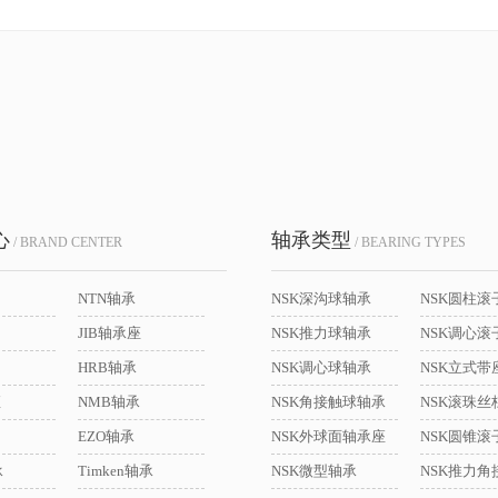
心
轴承类型
/ BRAND CENTER
/ BEARING TYPES
NTN轴承
NSK深沟球轴承
NSK圆柱滚
JIB轴承座
NSK推力球轴承
NSK调心滚
HRB轴承
NSK调心球轴承
座
NMB轴承
NSK角接触球轴承
NSK滚珠丝
EZO轴承
NSK外球面轴承座
NSK圆锥滚
承
Timken轴承
NSK微型轴承