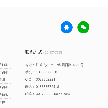
联系方式
/ CONTACT US
子轴承
地址：
江苏 苏州市 中华园西路 1886号
手机：
13636672518
子轴承
Q Q：
3027602224
NSK立式带座调心轴承
电话：
013636672518
杠轴承
邮箱：
3027602224@qq.com
子轴承
NSK推力角接触球轴承