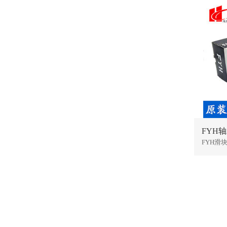
FYH轴
FYH滑