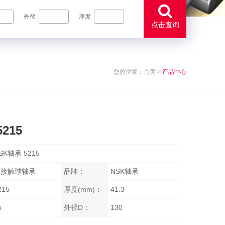
外径
厚度
点击查询
您的位置：
首页
>
产品中心
215
SK轴承 5215
角接触球轴承
品牌：
NSK轴承
215
厚度(mm)：
41.3
5
外径D：
130