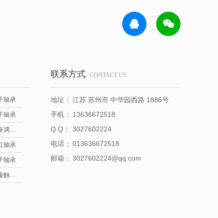
联系方式
/ CONTACT US
子轴承
地址：
江苏 苏州市 中华园西路 1886号
手机：
13636672518
子轴承
Q Q：
3027602224
NSK立式带座调心轴承
电话：
013636672518
杠轴承
邮箱：
3027602224@qq.com
子轴承
NSK推力角接触球轴承