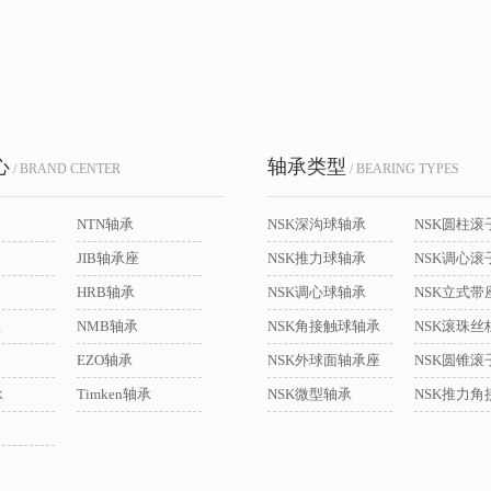
心
轴承类型
/ BRAND CENTER
/ BEARING TYPES
NTN轴承
NSK深沟球轴承
NSK圆柱滚
JIB轴承座
NSK推力球轴承
NSK调心滚
HRB轴承
NSK调心球轴承
座
NMB轴承
NSK角接触球轴承
NSK滚珠丝
EZO轴承
NSK外球面轴承座
NSK圆锥滚
承
Timken轴承
NSK微型轴承