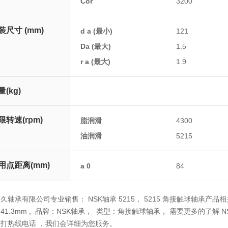
Cor
3200
装尺寸 (mm)
d a (最小)
121
Da (最大)
1.5
r a (最大)
1.9
量(kg)
(参考)
限转速(rpm)
脂润滑
4300
油润滑
5215
用点距离(mm)
a 0
84
久轴承有限公司专业销售： NSK轴承 5215， 5215 角接触球轴承产品相关信息
41.3mm , 品牌：NSK轴承， 类型：角接触球轴承， 需要更多的了解 
打热线电话 ，我们会详细为您服务。