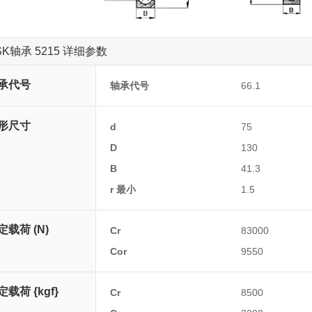
SK轴承 5215 详细参数
承代号
轴承代号
66.1
形尺寸
d
75
D
130
B
41.3
r 最小
1.5
定载荷 (N)
Cr
83000
Cor
9550
定载荷 {kgf}
Cr
8500