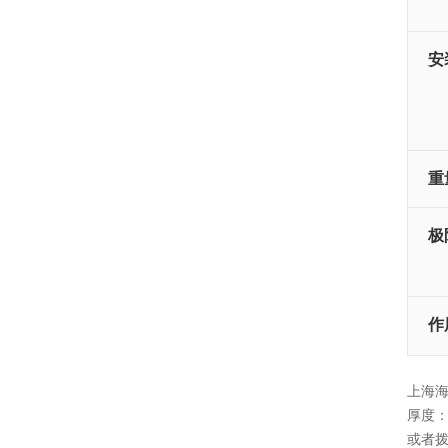
安
重
极
作
上海海
厚度：
或者拨