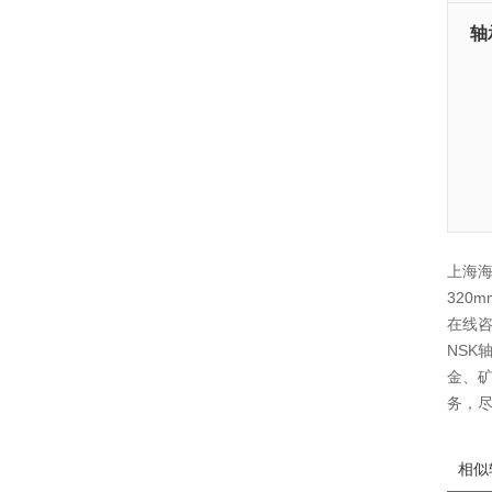
轴
上海海
320
在线咨
NSK
金、矿
务，
相似