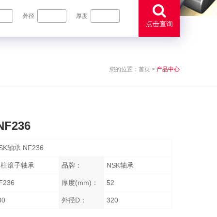
外径
厚度
点击查询
您的位置：
首页
>
产品中心
F236
SK轴承 NF236
圆柱滚子轴承
品牌：
NSK轴承
F236
厚度(mm)：
52
80
外径D：
320