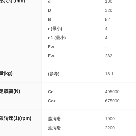
形尺寸(mm)
d
180
D
320
B
52
r (最小)
4
r 1 (最小)
4
Fw
-
Ew
282
量(kg)
(参考)
18.1
定载荷(N)
Cr
495000
Cor
675000
限转速(1)(rpm)
脂润滑
1900
油润滑
2200