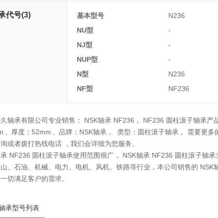
承代号(3)
基本型号
N236
NU型
-
NJ型
-
NUP型
-
N型
N236
NF型
NF236
久轴承有限公司专业销售： NSK轴承 NF236， NF236 圆柱滚子轴承产品相
mm , 厚度：52mm , 品牌：NSK轴承， 类型：圆柱滚子轴承， 需要更
询或者拨打热线电话 ，我们会详细为您服务。
轴承 NF236 圆柱滚子轴承使用范围很广， NSK轴承 NF236 圆柱
山、石油、机械、电力、电机、风机、铁路等行业，本公司销售的 NSK轴
尽一切满足客户的需求。
轴承型号列表