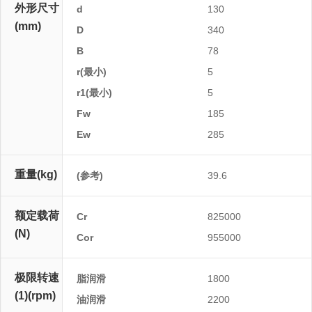
外形尺寸
d
130
(mm)
D
340
B
78
r(最小)
5
r1(最小)
5
Fw
185
Ew
285
重量(kg)
(参考)
39.6
额定载荷
Cr
825000
(N)
Cor
955000
极限转速
脂润滑
1800
(1)(rpm)
油润滑
2200