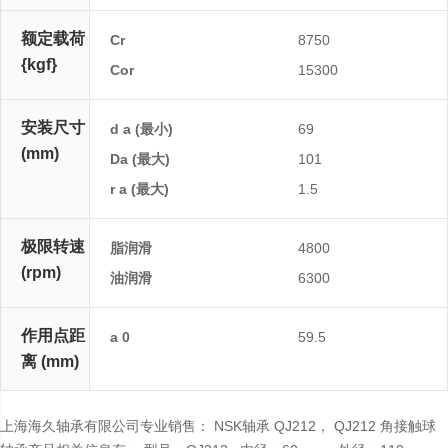
额定载荷
Cr
8750
{kgf}
Cor
15300
安装尺寸
d a (最小)
69
(mm)
Da (最大)
101
r a (最大)
1.5
极限转速
脂润滑
4800
(rpm)
油润滑
6300
作用点距
a 0
59.5
离 (mm)
上海海久轴承有限公司专业销售： NSK轴承 QJ212， QJ212 角接触球