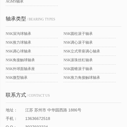
AGMS轴承
轴承类型
/ BEARING TYPES
NSK深沟球轴承
NSK圆柱滚子轴承
NSK推力球轴承
NSK调心滚子轴承
NSK调心球轴承
NSK立式带座调心轴承
NSK角接触球轴承
NSK滚珠丝杠轴承
NSK外球面轴承座
NSK圆锥滚子轴承
NSK微型轴承
NSK推力角接触球轴承
联系方式
/ CONTACT US
地址：
江苏 苏州市 中华园西路 1886号
手机：
13636672518