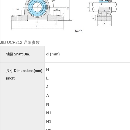
JIB UCP212 详细参数
d (in.)
d (mm)
轴径 Shaft Dia.
H
尺寸 Dimensions(mm)
L
(inch)
J
A
N
N1
H1