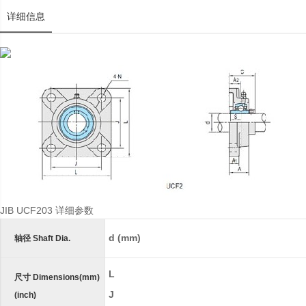
详细信息
JIB UCF203 详细参数
d (in.)
d (mm)
轴径 Shaft Dia.
L
尺寸 Dimensions(mm)
J
(inch)