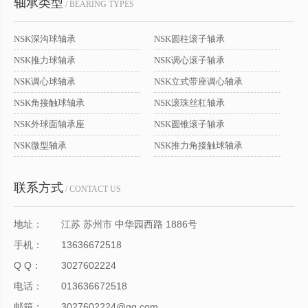
轴承类型
/ BEARING TYPES
NSK深沟球轴承
NSK圆柱滚子轴承
NSK推力球轴承
NSK调心滚子轴承
NSK调心球轴承
NSK立式带座调心轴承
NSK角接触球轴承
NSK滚珠丝杠轴承
NSK外球面轴承座
NSK圆锥滚子轴承
NSK微型轴承
NSK推力角接触球轴承
联系方式
/ CONTACT US
地址：
江苏 苏州市 中华园西路 1886号
手机：
13636672518
Q Q：
3027602224
电话：
013636672518
邮箱：
3027602224@qq.com