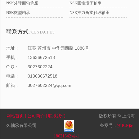
NSK外球面轴承座
NSK圆锥滚子轴承
NSK微型轴承
NSK推力角接触球轴承
联系方式
/ CONTACT US
地址：
江苏 苏州市 中华园西路 1886号
手机：
13636672518
Q Q：
3027602224
电话：
013636672518
邮箱：
3027602224@qq.com
版权所有 © 上海海
| 网站首页
| 公司简介
| 联系我们
久轴承有限公司
备案号：
沪ICP备
18021642号-1