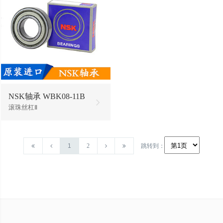
NSK轴承 WBK08-11B
滚珠丝杠Ⅱ
1
2
跳转到：