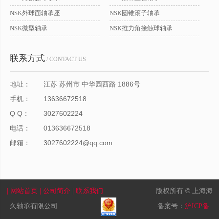
NSK外球面轴承座
NSK圆锥滚子轴承
NSK微型轴承
NSK推力角接触球轴承
联系方式
/ CONTACT US
地址：
江苏 苏州市 中华园西路 1886号
手机：
13636672518
Q Q：
3027602224
电话：
013636672518
邮箱：
3027602224@qq.com
版权所有 © 上海海
| 网站首页
| 公司简介
| 联系我们
久轴承有限公司
备案号：
沪ICP备