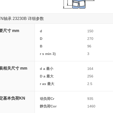
TN轴承 23230B 详细参数
要尺寸 mm
d
150
D
270
B
96
r s min 3)
3
装相关尺寸 mm
d a 最小
164
D a 最大
256
r as 最大
2.5
定基本负荷KN
动负荷Cr
935
静负荷Cor
1460