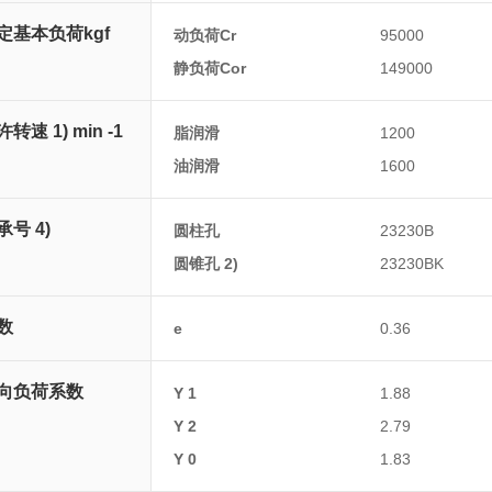
定基本负荷kgf
动负荷Cr
95000
静负荷Cor
149000
转速 1) min -1
脂润滑
1200
油润滑
1600
承号 4)
圆柱孔
23230B
圆锥孔 2)
23230BK
数
e
0.36
向负荷系数
Y 1
1.88
Y 2
2.79
Y 0
1.83