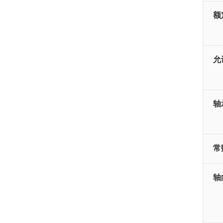
额
允许
轴
常
轴