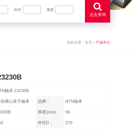
外径
厚度
点击查询
您的位置：
首页
>
产品中心
3230B
TN轴承 23230B
自动调心滚子轴承
品牌：
NTN轴承
3230B
厚度(mm)：
96
50
外径D：
270