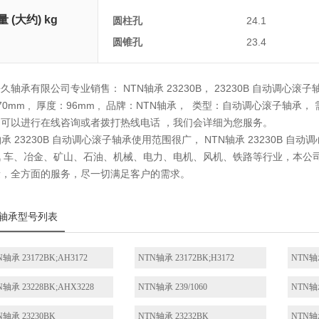
量 (大约) kg
圆柱孔
24.1
圆锥孔
23.4
久轴承有限公司专业销售： NTN轴承 23230B， 23230B 自动调心滚子轴承
70mm , 厚度：96mm , 品牌：NTN轴承， 类型：自动调心滚子轴承，
，可以进行在线咨询或者拨打热线电话 ，我们会详细为您服务。
轴承 23230B 自动调心滚子轴承使用范围很广， NTN轴承 23230B
 车、冶金、矿山、石油、机械、电力、电机、风机、铁路等行业，本公司销售
量，全方面的服务，尽一切满足客户的需求。
轴承型号列表
N轴承 23172BK;AH3172
NTN轴承 23172BK;H3172
NTN轴承
N轴承 23228BK;AHX3228
NTN轴承 239/1060
NTN轴承
N轴承 23230BK
NTN轴承 23232BK
NTN轴承