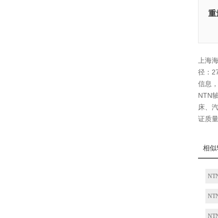
重
上海海
径：2
信息
NTN
床、汽
证质
相似
NT
NT
NT