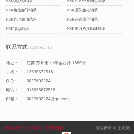
NSK调心球轴承
NSK立式带座调心轴承
NSK角接触球轴承
NSK滚珠丝杠轴承
NSK外球面轴承座
NSK圆锥滚子轴承
NSK微型轴承
NSK推力角接触球轴承
联系方式
/ CONTACT US
地址：
江苏 苏州市 中华园西路 1886号
手机：
13636672518
Q Q：
3027602224
电话：
013636672518
邮箱：
3027602224@qq.com
版权所有 © 上海海
| 网站首页
| 公司简介
| 联系我们