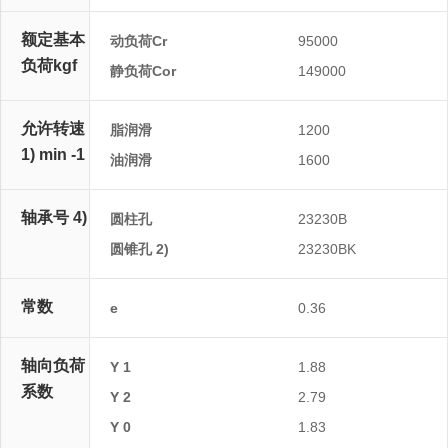
额定基本
动负荷Cr
95000
负荷kgf
静负荷Cor
149000
允许转速
脂润滑
1200
1) min -1
油润滑
1600
轴承号 4)
圆柱孔
23230B
圆锥孔 2)
23230BK
常数
e
0.36
轴向负荷
Y 1
1.88
系数
Y 2
2.79
Y 0
1.83