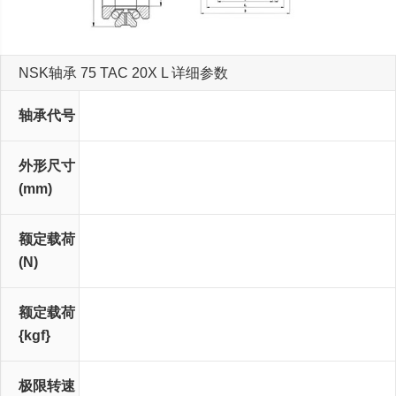
NSK轴承 75 TAC 20X L 详细参数
轴承代号
轴承代号
外形尺寸
d
D
T
C
r (最小)
r 1 (最小)
(mm)
额定载荷
Ca
Coa
(N)
额定载荷
Ca
Coa
{kgf}
极限转速
脂润滑
油润滑