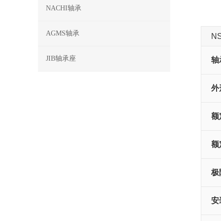
NACHI轴承
AGMS轴承
N
JIB轴承座
轴
外
额
额
极
安