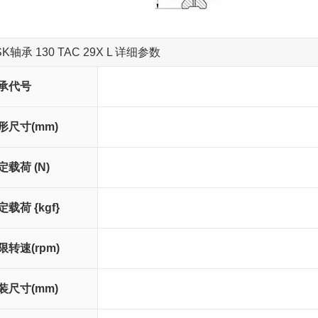
SK轴承 130 TAC 29X L 详细参数
承代号
轴承代号
形尺寸(mm)
d
D
T
C
r (最小)
r 1 (最小)
定载荷 (N)
Ca
Coa
定载荷 {kgf}
Ca
Coa
限转速(rpm)
脂润滑
油润滑
装尺寸(mm)
d a
D a
r a (最大)
r b (最大)