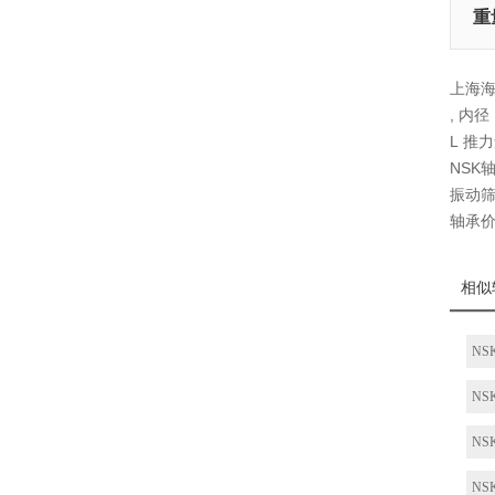
重
上海海久
, 内
L 推
NSK
振动筛
轴承
相似
NSK
NSK
NSK
NSK