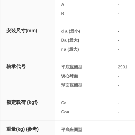
A
-
R
-
安装尺寸(mm)
d a (最小)
-
Da (最大)
-
r a (最大)
-
轴承代号
平底座圈型
2901
调心球面
-
球面座圈型
-
额定载荷 {kgf}
Ca
-
Coa
-
重量(kg) (参考)
平底座圈型
-