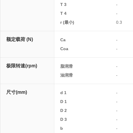
T 3
-
T 4
-
r (最小)
0.3
额定载荷 (N)
Ca
-
Coa
-
极限转速(rpm)
脂润滑
-
油润滑
-
尺寸(mm)
d 1
-
D 1
-
D 2
-
D 3
-
b
-