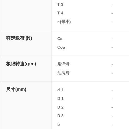
T 3
-
T 4
-
r (最小)
-
额定载荷 (N)
Ca
-
Coa
-
极限转速(rpm)
脂润滑
-
油润滑
-
尺寸(mm)
d 1
-
D 1
-
D 2
-
D 3
-
b
-