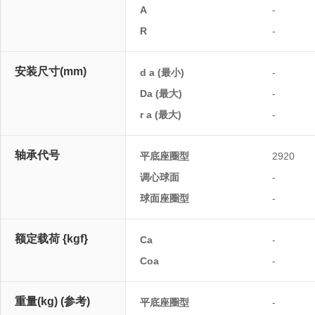
A
-
R
-
安装尺寸(mm)
d a (最小)
-
Da (最大)
-
r a (最大)
-
轴承代号
平底座圈型
2920
调心球面
-
球面座圈型
-
额定载荷 {kgf}
Ca
-
Coa
-
重量(kg) (参考)
平底座圈型
-