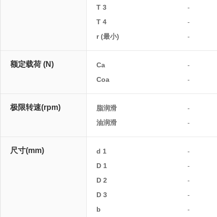
T 3
-
T 4
-
r (最小)
-
额定载荷 (N)
Ca
-
Coa
-
极限转速(rpm)
脂润滑
-
油润滑
-
尺寸(mm)
d 1
-
D 1
-
D 2
-
D 3
-
b
-