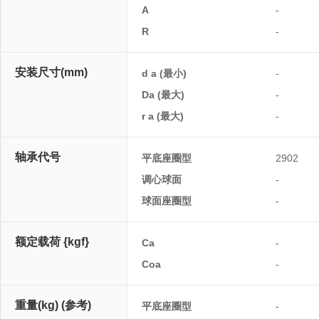
A
-
R
-
安装尺寸(mm)
d a (最小)
-
Da (最大)
-
r a (最大)
-
轴承代号
平底座圈型
2902
调心球面
-
球面座圈型
-
额定载荷 {kgf}
Ca
-
Coa
-
重量(kg) (参考)
平底座圈型
-