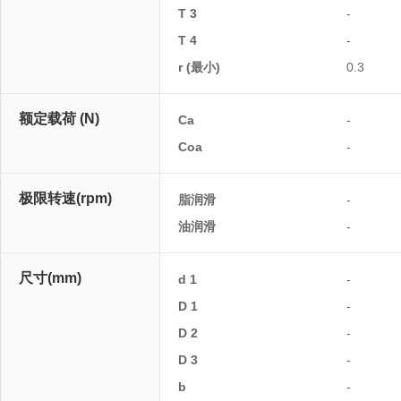
T 3
-
T 4
-
r (最小)
0.3
额定载荷 (N)
Ca
-
Coa
-
极限转速(rpm)
脂润滑
-
油润滑
-
尺寸(mm)
d 1
-
D 1
-
D 2
-
D 3
-
b
-